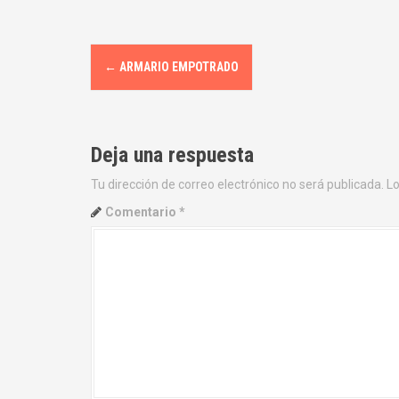
N
←
ARMARIO EMPOTRADO
a
v
Deja una respuesta
e
Tu dirección de correo electrónico no será publicada.
Lo
g
Comentario
*
a
c
i
ó
n