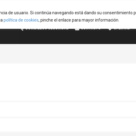
iencia de usuario. Si continúa navegando está dando su consentimiento 
PUERTAS DE INTERIOR 260€
PUERTAS BLINDADAS 645
ra
política de cookies
, pinche el enlace para mayor información.
BOMBILLOS SEGURIDAD
CONTACTO
OFERTAS