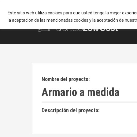
S
a
Este sitio web utiliza cookies para que usted tenga la mejor exper
l
la aceptación de las mencionadas cookies y la aceptación de nuest
t
a
r
a
l
c
o
n
t
Nombre del proyecto:
e
n
Armario a medida
i
d
o
Descripción del proyecto: